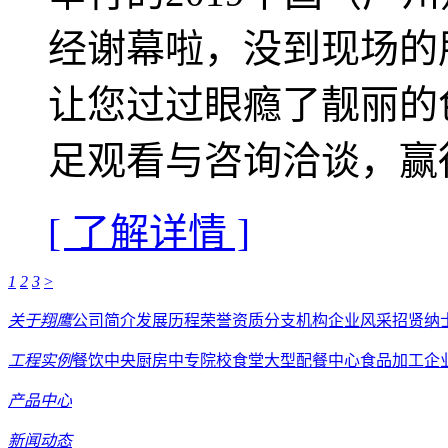
经谢幕啦，没到现场的
让您过过眼瘾了靓丽的
足观看与咨询洽谈，赢得
[ 了解详情 ]
1
2
3
>
关于翔鹰
公司简介
发展历程
荣誉资质
分支机构
企业风采
招贤纳
工程实例
餐饮中央厨房
中专院校食堂
大型配餐中心
食品加工企
产品中心
新闻动态